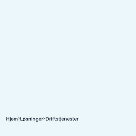
Hjem
>
Løsninger
>
Driftstjenester