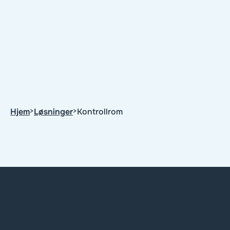
Design og prosjektering av kontrollrom
Installasjon og konfigurering
Opplæring og support
Hjem
>
Løsninger
>
Kontrollrom