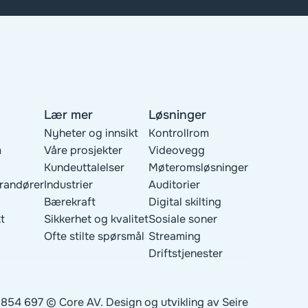
Lær mer
Løsninger
Nyheter og innsikt
Kontrollrom
m
Våre prosjekter
Videovegg
Kundeuttalelser
Møteromsløsninger
erandører
Industrier
Auditorier
Bærekraft
Digital skilting
t
Sikkerhet og kvalitet
Sosiale soner
Ofte stilte spørsmål
Streaming
Driftstjenester
 854 697 © Core AV. Design og utvikling av 
Seire